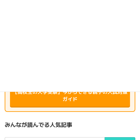
ふと湧いてくる疑問や小さな願い、ときどき抱く不安について、
自分の経験や体験を振り返りながら綴っています。
同じように悩んだり立ち止まったりしている方の、
「それ、私も思ってた」にそっと寄り添えたらうれしいです。
このブログに出会ってくれたあなたの毎日が、
少しでも心地よく、やさしいものになりますように…✿
＼ 教育現場20年のプロが伝授 ／
【高校生の大学受験】今からできる親子の入試対策
ガイド
みんなが読んでる人気記事
検