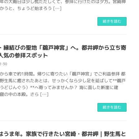
年の大晦日は少し慌ただしくて、参拝に行けたのは夕方。宮崎神
かうと、ちょうど始まろう […]
続きを読む
・縁結びの聖地「鵜戸神宮」へ。都井岬から立ち寄
人気の参拝スポット
2-30
から車で約1時間。帰りに寄りたい「鵜戸神宮」でご利益参拝 都
野生馬に癒されたあとは、せっかくなら少し足を延ばして**鵜戸
うどじんぐう）**へ寄ってみませんか？ 海に面した断崖に建
窟の中の本殿。さら […]
続きを読む
はうま年。家族で行きたい宮崎・都井岬｜野生馬と