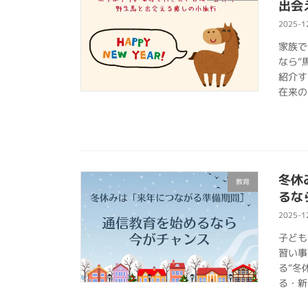
出会
2025-1
家族で
なら“
紹介す
在来の
冬休
教育
るな
2025-1
子ども
習い事
る“冬
る・新