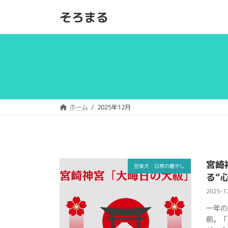
コ
ナ
そろまる
ン
ビ
テ
ゲ
ン
ー
ツ
シ
へ
ョ
ス
ン
キ
に
ッ
移
ホーム
2025年12月
プ
動
宮崎
豆柴犬・日常の癒やし
る“
2025-1
一年の
前。「