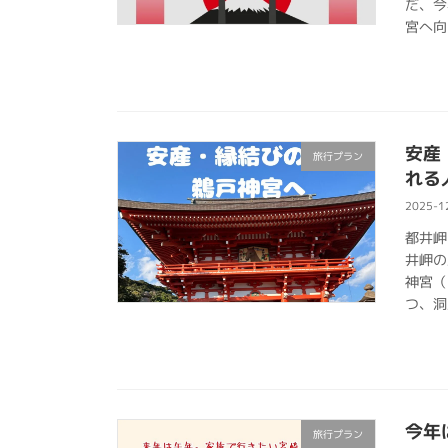
だ、今
宮へ向
安産
旅行プラン
れる
2025-1
都井岬
井岬の
神宮（
つ、洞
今年
旅行プラン