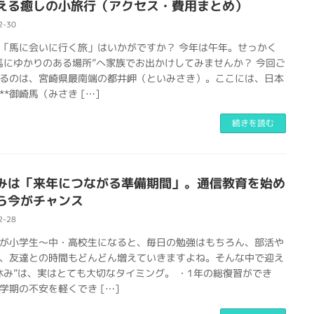
える癒しの小旅行（アクセス・費用まとめ）
2-30
「馬に会いに行く旅」はいかがですか？ 今年は午年。せっかく
馬にゆかりのある場所”へ家族でお出かけしてみませんか？ 今回ご
るのは、宮崎県最南端の都井岬（といみさき）。ここには、日本
**御崎馬（みさき […]
続きを読む
みは「来年につながる準備期間」。通信教育を始め
ら今がチャンス
2-28
が小学生〜中・高校生になると、毎日の勉強はもちろん、部活や
、友達との時間もどんどん増えていきますよね。そんな中で迎え
休み”は、実はとても大切なタイミング。 ・1年の総復習ができ
学期の不安を軽くでき […]