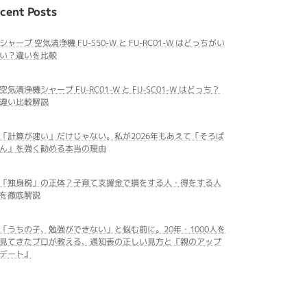
cent Posts
シャープ 空気清浄機 FU-S50-W と FU-RC01-W はどっちがい
い？違いを比較
空気清浄機シャープ FU-RC01-W と FU-SC01-W はどっち？
違い比較解説
「計算が速い」だけじゃない。私が2026年もあえて「そろば
ん」を強く勧める本当の理由
「独身税」の正体？子育て支援金で損をする人・得をする人
を徹底解説
「うちの子、勉強ができない」と悩む前に。20年・1000人を
見てきたプロが教える、通知表の正しい見方と『親のアップ
デート』