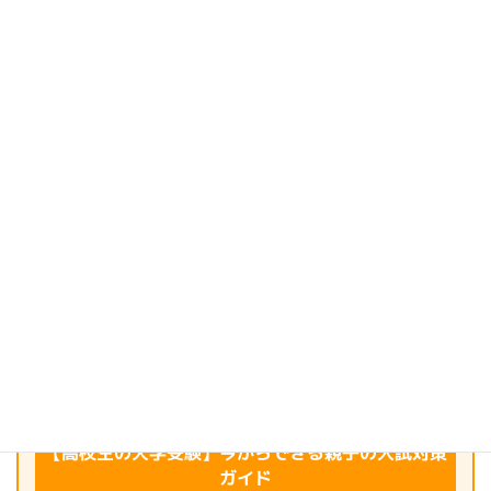
ご訪問ありがとうございます(୨୧ᵕ̤ᴗᵕ̤)♡
教育現場に携わって20数年。3人娘の母として、子育て歴も19年
になりました。
このブログでは、日々の子育てや教育の現場で感じたこと、
ふと湧いてくる疑問や小さな願い、ときどき抱く不安について、
自分の経験や体験を振り返りながら綴っています。
同じように悩んだり立ち止まったりしている方の、
「それ、私も思ってた」にそっと寄り添えたらうれしいです。
このブログに出会ってくれたあなたの毎日が、
少しでも心地よく、やさしいものになりますように…✿
＼ 教育現場20年のプロが伝授 ／
【高校生の大学受験】今からできる親子の入試対策
ガイド