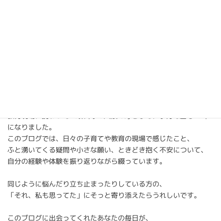
プロフィール
ご訪問ありがとうございます(୨୧ᵕ̤ᴗᵕ̤)♡
教育現場に携わって20数年。3人娘の母として、子育て歴も19年
になりました。
このブログでは、日々の子育てや教育の現場で感じたこと、
ふと湧いてくる疑問や小さな願い、ときどき抱く不安について、
自分の経験や体験を振り返りながら綴っています。
同じように悩んだり立ち止まったりしている方の、
「それ、私も思ってた」にそっと寄り添えたらうれしいです。
このブログに出会ってくれたあなたの毎日が、