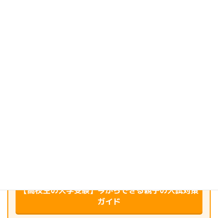
教育現場に携わって20数年。3人娘の母として、子育て歴も19年
になりました。
このブログでは、日々の子育てや教育の現場で感じたこと、
ふと湧いてくる疑問や小さな願い、ときどき抱く不安について、
自分の経験や体験を振り返りながら綴っています。
同じように悩んだり立ち止まったりしている方の、
「それ、私も思ってた」にそっと寄り添えたらうれしいです。
このブログに出会ってくれたあなたの毎日が、
少しでも心地よく、やさしいものになりますように…✿
＼ 教育現場20年のプロが伝授 ／
【高校生の大学受験】今からできる親子の入試対策
ガイド